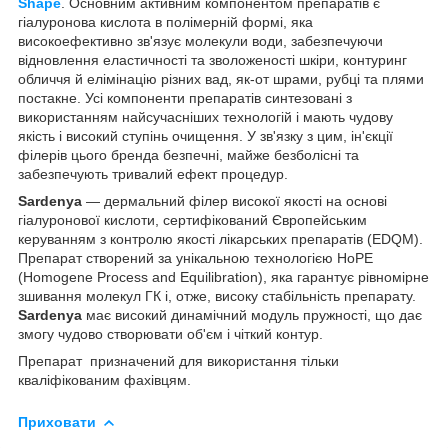
Shape
. Основним активним компонентом препаратів є
гіалуронова кислота в полімерній формі, яка
високоефективно зв'язує молекули води, забезпечуючи
відновлення еластичності та зволоженості шкіри, контуринг
обличчя й елімінацію різних вад, як-от шрами, рубці та плями
постакне. Усі компоненти препаратів синтезовані з
використанням найсучасніших технологій і мають чудову
якість і високий ступінь очищення. У зв'язку з цим, ін'єкції
філерів цього бренда безпечні, майже безболісні та
забезпечують тривалий ефект процедур.
Sardenya
— дермальний філер високої якості на основі
гіалуронової кислоти, сертифікований Європейським
керуванням з контролю якості лікарських препаратів (EDQM).
Препарат створений за унікальною технологією HoPE
(Homogene Process and Equilibration), яка гарантує рівномірне
зшивання молекул ГК і, отже, високу стабільність препарату.
Sardenya
має високий динамічний модуль пружності, що дає
змогу чудово створювати об'єм і чіткий контур.
Препарат призначений для використання тільки
кваліфікованим фахівцям.
Приховати