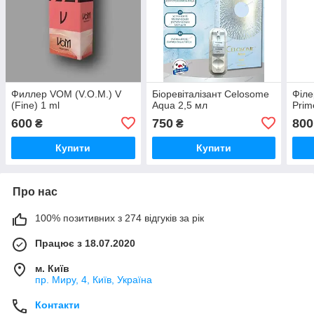
Филлер VOM (V.O.M.) V
Біоревіталізант Celosome
Філе
(Fine) 1 ml
Aqua 2,5 мл
Prim
600
750
800
₴
₴
Купити
Купити
Про нас
100% позитивних з 274 відгуків за рік
Працює з 18.07.2020
м. Київ
пр. Миру, 4, Київ, Україна
Контакти