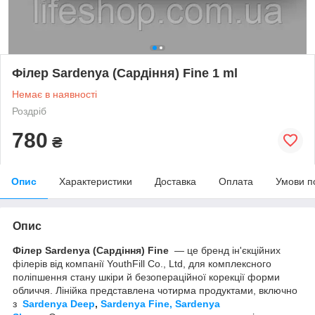
Філер Sardenya (Сардіння) Fine 1 ml
Немає в наявності
Роздріб
780
₴
Опис
Характеристики
Доставка
Оплата
Умови п
Опис
Філер Sardenya (Сардіння) Fine
— це бренд ін'єкційних
філерів від компанії YouthFill Co., Ltd, для комплексного
поліпшення стану шкіри й безопераційної корекції форми
обличчя. Лінійка представлена чотирма продуктами, включно
з
Sardenya Deep
,
Sardenya Fine,
Sardenya