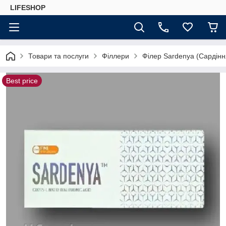
LIFESHOP
Товари та послуги
Філлери
Філер Sardenya (Сардіння
Best price