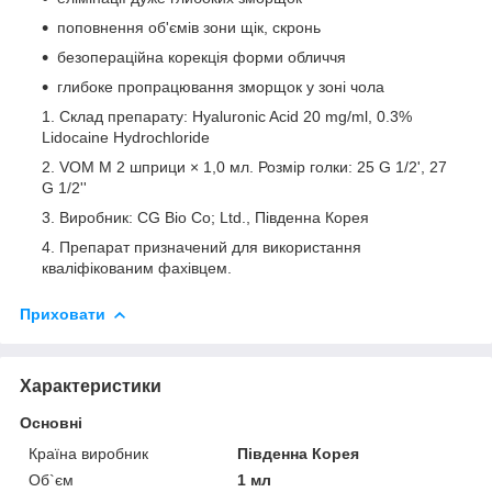
поповнення об'ємів зони щік, скронь
безопераційна корекція форми обличчя
глибоке пропрацювання зморщок у зоні чола
Склад препарату: Hyaluronic Acid 20 mg/ml, 0.3%
Lidocaine Hydrochloride
VOM M 2 шприци × 1,0 мл. Розмір голки: 25 G 1/2', 27
G 1/2''
Виробник: CG Bio Co; Ltd., Південна Корея
Препарат призначений для використання
кваліфікованим фахівцем.
Приховати
Характеристики
Основні
Країна виробник
Південна Корея
Об`єм
1 мл