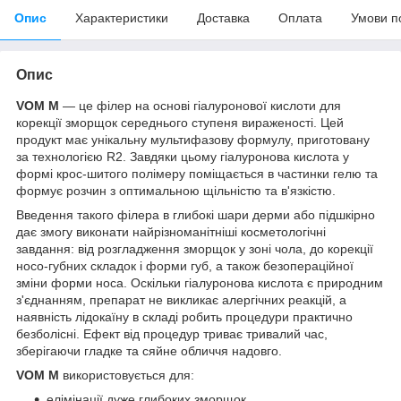
Опис
Характеристики
Доставка
Оплата
Умови п
Опис
VOM M
— це філер на основі гіалуронової кислоти для
корекції зморщок середнього ступеня вираженості. Цей
продукт має унікальну мультифазову формулу, приготовану
за технологією R2. Завдяки цьому гіалуронова кислота у
формі крос-шитого полімеру поміщається в частинки гелю та
формує розчин з оптимальною щільністю та в'язкістю.
Введення такого філера в глибокі шари дерми або підшкірно
дає змогу виконати найрізноманітніші косметологічні
завдання: від розгладження зморщок у зоні чола, до корекції
носо-губних складок і форми губ, а також безопераційної
зміни форми носа. Оскільки гіалуронова кислота є природним
з'єднанням, препарат не викликає алергічних реакцій, а
наявність лідокаїну в складі робить процедури практично
безболісні. Ефект від процедур триває тривалий час,
зберігаючи гладке та сяйне обличчя надовго.
VOM M
використовується для:
елімінації дуже глибоких зморщок