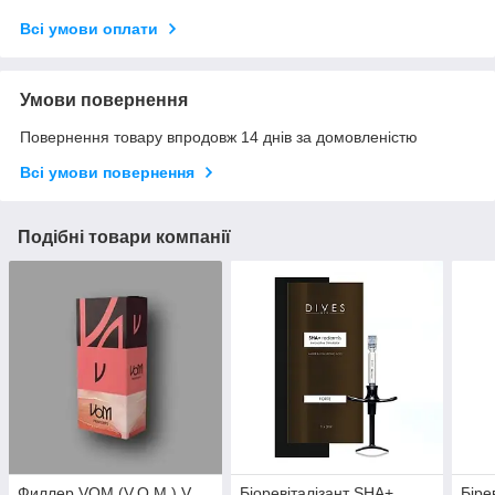
Всі умови оплати
Умови повернення
Повернення товару впродовж 14 днів за домовленістю
Всі умови повернення
Подібні товари компанії
Филлер VOM (V.O.M.) V
Біоревіталізант SHA+
Біре