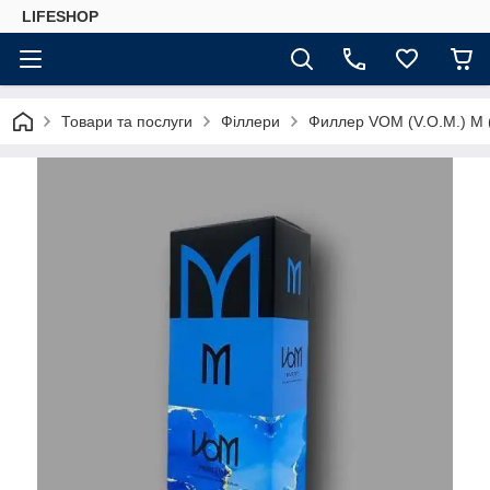
LIFESHOP
Товари та послуги
Філлери
Филлер VOM (V.O.M.) M 