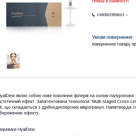
Немає в наявності
+380932858013
повернення товару п
yalDew являє собою нове покоління філерів на основі гіалуронової 
стетичний ефект. Запатентована технологія "Multi-staged Cross-Li
К, що складається з дрібнодисперсних мікрогранул. Напівтверда с
береженню ефекту.
ереваги HyalDew: