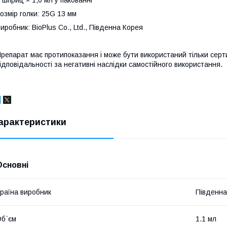
 шприц × 1,0 мл у пакованні
озмір голки: 25G 13 мм
иробник: BioPlus Co., Ltd., Південна Корея
репарат має протипоказання і може бути використаний тільки сер
ідповідальності за негативні наслідки самостійного використання.
арактеристики
Основні
раїна виробник
Південна
б`єм
1.1 мл