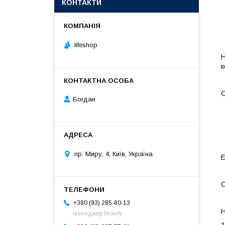
КОНТАКТИ
lifeshop
H
к
С
Богдан
пр. Миру, 4, Київ, Україна
Е
С
+380 (93) 285-80-13
H
менеджер beauty