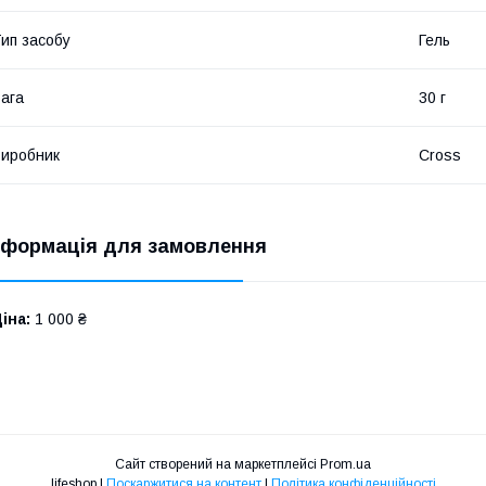
ип засобу
Гель
ага
30 г
иробник
Cross
нформація для замовлення
іна:
1 000 ₴
Сайт створений на маркетплейсі
Prom.ua
lifeshop |
Поскаржитися на контент
|
Політика конфіденційності