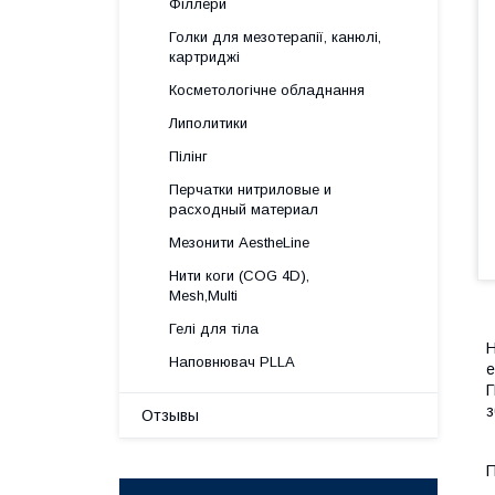
Філлери
Голки для мезотерапії, канюлі,
картриджі
Косметологічне обладнання
Липолитики
Пілінг
Перчатки нитриловые и
расходный материал
Мезонити AestheLine
Нити коги (COG 4D),
Mesh,Multi
Гелі для тіла
H
Наповнювач PLLA
е
Г
з
Отзывы
П