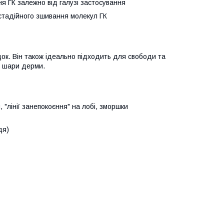
я ГК залежно від галузі застосування
остадійного зшивання молекул ГК
ок. Він також ідеально підходить для свободи та
кі шари дерми.
 "лінії занепокоєння" на лобі, зморшки
дя)