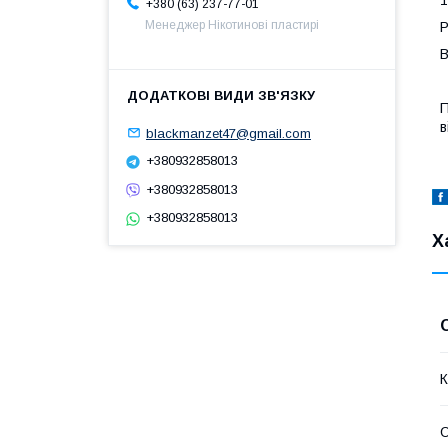
1
+380 (63) 237-77-01
Менеджер Нікотинові пластирі
Р
В
П
в
blackmanzet47@gmail.com
+380932858013
+380932858013
+380932858013
Х
К
О