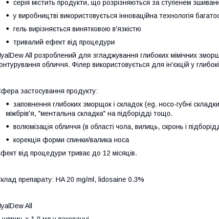
серія містить продукти, що розрізняються за ступенем зшиванн
у виробництві використовується інноваційна технологія багат
гель вирізняється винятковою в'язкістю
тривалий ефект від процедури
yalDew All розроблений для згладжування глибоких мімічних зморщ
онтурування обличчя. Філер використовується для ін'єкцій у глибо
фера застосування продукту:
заповнення глибоких зморщок і складок (eg. носо-губні складки,
міжбрів'я, "ментальна складка" на підборідді тощо.
волюмізація обличчя (в області чола, вилиць, скронь і підборід
корекція форми спинки/валика носа
фект від процедури триває до 12 місяців.
клад препарату: HA 20 mg/ml, lidosaine 0.3%
yalDew All