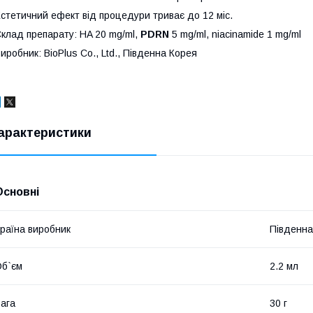
стетичний ефект від процедури триває до 12 міс.
клад препарату: HA 20 mg/ml,
PDRN
5 mg/ml, niacinamide 1 mg/ml
иробник: BioPlus Co., Ltd., Південна Корея
арактеристики
Основні
раїна виробник
Південна
б`єм
2.2 мл
ага
30 г