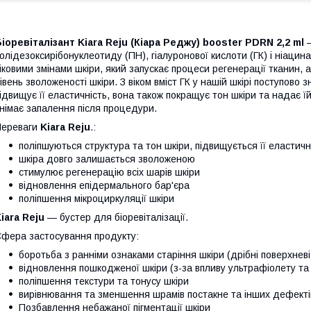
іоревіталізант Kiara Reju (Кіара Реджу) booster PDRN 2,2 ml
—
олідезоксирібонуклеотиду (ПН), гіалуронової кислоти (ГК) і ніаци
іковими змінами шкіри, який запускає процеси регенерації тканин,
івень зволоженості шкіри. З віком вміст ГК у нашій шкірі поступово 
ідвищує її еластичність, вона також покращує тон шкіри та надає ї
німає запалення після процедури.
Переваги
Kiara Reju
.:
поліпшуються структура та тон шкіри, підвищується її еластичн
шкіра довго залишається зволоженою
стимулює регенерацію всіх шарів шкіри
відновлення епідермального бар'єра
поліпшення мікроциркуляції шкіри
iara Reju
— бустер для біоревіталізації.
фера застосування продукту:
боротьба з ранніми ознаками старіння шкіри (дрібні поверхнев
відновлення пошкодженої шкіри (з-за впливу ультрафіолету та 
поліпшення текстури та тонусу шкіри
вирівнювання та зменшення шрамів постакне та інших дефекті
Позбавлення небажаної пігментації шкіри