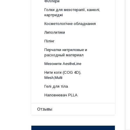
Філлери
Голки для мезотерапії, канюлі,
картриджі
Косметологічне обладнання
Липолитики
Пілінг
Перчатки нитриловые и
расходный материал
Мезонити AestheLine
Нити коги (COG 4D),
Mesh,Multi
Гелі для тіла
Наповнювач PLLA
Отзывы