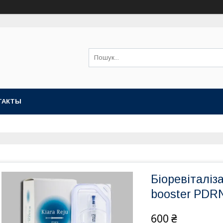
ТАКТЫ
Біоревіталіза
booster PDRN
600 ₴