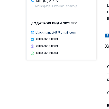
+380 (63) 237-77-01
Е
Менеджер Нікотинові пластирі
С
В
blackmanzet47@gmail.com
+380932858013
Х
+380932858013
+380932858013
К
О
В