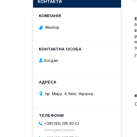
КОНТАКТИ
Б
п
lifeshop
в
р
п
з
Богдан
пр. Миру, 4, Київ, Україна
K
С
+380 (93) 285-80-13
менеджер beauty