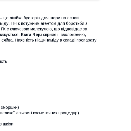
 це лінійка бустерів для шкіри на основі
наміду. ПН є потужним агентом для боротьби з
 а ГК є ключовою молекулою, що відповідає за
знижується.
Kiara Reju
сприяє її зволоженню,
й сяйва. Наявність ніацинаміду в складі препарату
ість
і зморшки)
великої кількості косметичних процедур)
в шкіри