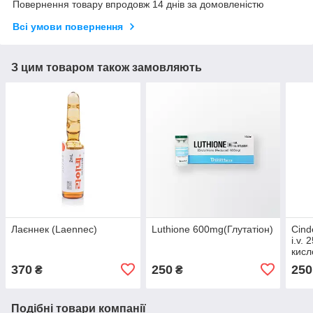
Повернення товару впродовж 14 днів за домовленістю
Всі умови повернення
З цим товаром також замовляють
Лаєннек (Laennec)
Luthione 600mg(Глутатіон)
Cinde
i.v.
кисл
370
250
250
₴
₴
Подібні товари компанії