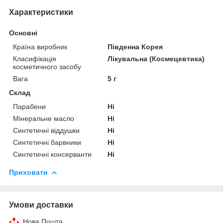
Характеристики
Основні
Країна виробник
Південна Корея
Класифікація
Лікувальна (Космецевтика)
косметичного засобу
Вага
5 г
Склад
Парабени
Ні
Мінеральне масло
Ні
Синтетичні віддушки
Ні
Синтетичні барвники
Ні
Синтетичні консерванти
Ні
Приховати
Умови доставки
Нова Пошта