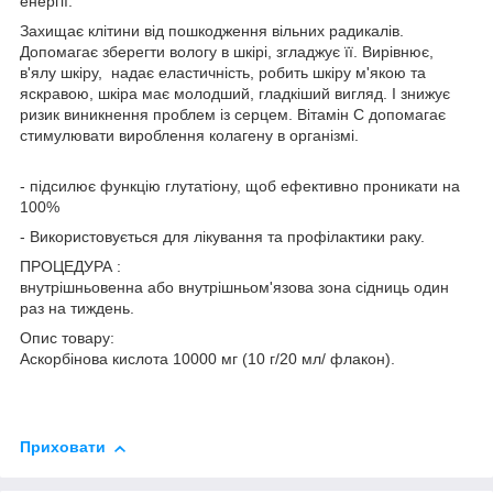
енергії.
Захищає клітини від пошкодження вільних радикалів.
Допомагає зберегти вологу в шкірі, згладжує її. Вирівнює,
в'ялу шкіру, надає еластичність, робить шкіру м'якою та
яскравою, шкіра має молодший, гладкіший вигляд. І знижує
ризик виникнення проблем із серцем. Вітамін С допомагає
стимулювати вироблення колагену в організмі.
- підсилює функцію глутатіону, щоб ефективно проникати на
100%
- Використовується для лікування та профілактики раку.
ПРОЦЕДУРА :
внутрішньовенна або внутрішньом'язова зона сідниць один
раз на тиждень.
Опис товару:
Аскорбінова кислота 10000 мг (10 г/20 мл/ флакон).
Приховати