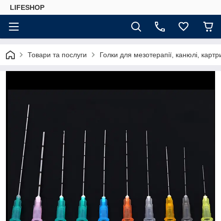
LIFESHOP
Товари та послуги
Голки для мезотерапії, канюлі, картр