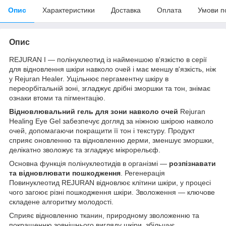
Опис
Характеристики
Доставка
Оплата
Умови п
Опис
REJURAN I — полінуклеотид із найменшою в'язкістю в серії
для відновлення шкіри навколо очей і має меншу в'язкість, ніж
у Rejuran Healer. Ущільнює пергаментну шкіру в
переорбітальній зоні, згладжує дрібні зморшки та тон, знімає
ознаки втоми та пігментацію.
Відновлювальний гель для зони навколо очей
Rejuran
Healing Eye Gel забезпечує догляд за ніжною шкірою навколо
очей, допомагаючи покращити її тон і текстуру. Продукт
сприяє оновленню та відновленню дерми, зменшує зморшки,
делікатно зволожує та згладжує мікрорельєф.
Основна функція полінуклеотидів в організмі —
розпізнавати
та відновлювати пошкодження
. Регенерація
Повинуклеотид REJURAN відновлює клітини шкіри, у процесі
чого загоює різні пошкодження шкіри. Зволоження — ключове
складене алгоритму молодості.
Сприяє відновленню тканин, природному зволоженню та
покращенню зовнішнього вигляду шкіри, збільшує