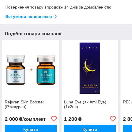
Повернення товару впродовж 14 днів за домовленістю
Всі умови повернення
Подібні товари компанії
Rejuran Skin Booster
Luna Eye (як Ami Eye)
REJ
(Реджуран)
(1x2ml)
2 000
1 200
2 8
₴/комплект
₴
Купити
Купити