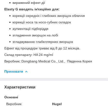
виражений ефект дії
Elasty G вводять ін'єкційно для:
корекції середніх і глибоких зморщок обличчя
корекції носа та носо-губних складок
аугментації підборіддя
згладження зморщок на лобі
згладжуванню глабеллярних зморщок
Ефект від процедури триває від 8 до 12 місяців.
Склад препарату: HA 24 mg/ml
Виробник: Dongbang Medical Co., Ltd., Південна Корея
Приховати
Характеристики
Основні
Виробник
Hugel