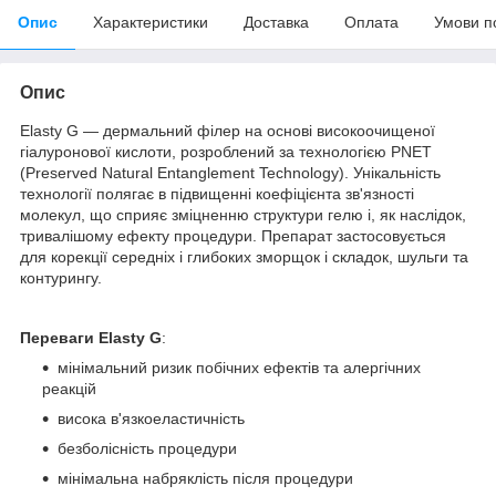
Опис
Характеристики
Доставка
Оплата
Умови п
Опис
Elasty G — дермальний філер на основі високоочищеної
гіалуронової кислоти, розроблений за технологією PNET
(Preserved Natural Entanglement Technology). Унікальність
технології полягає в підвищенні коефіцієнта зв'язності
молекул, що сприяє зміцненню структури гелю і, як наслідок,
тривалішому ефекту процедури. Препарат застосовується
для корекції середніх і глибоких зморщок і складок, шульги та
контурингу.
Переваги Elasty G
:
мінімальний ризик побічних ефектів та алергічних
реакцій
висока в'язкоеластичність
безболісність процедури
мінімальна набряклість після процедури