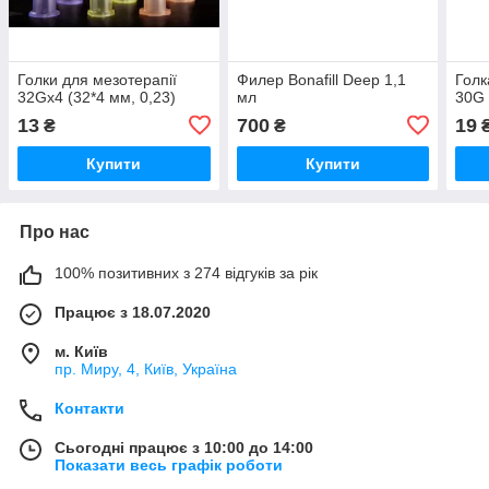
Голки для мезотерапії
Филер Bonafill Deep 1,1
Голк
32Gх4 (32*4 мм, 0,23)
мл
30G 
13
700
19
₴
₴
Купити
Купити
Про нас
100% позитивних з 274 відгуків за рік
Працює з 18.07.2020
м. Київ
пр. Миру, 4, Київ, Україна
Контакти
Сьогодні працює з 10:00 до 14:00
Показати весь графік роботи