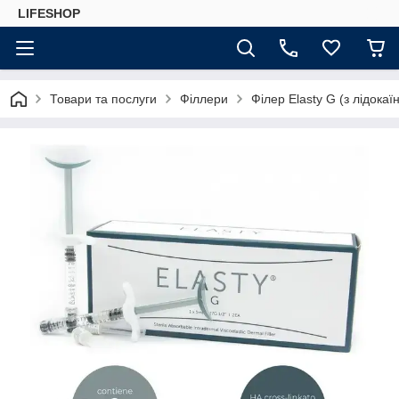
LIFESHOP
Товари та послуги
Філлери
Філер Elasty G (з лідока