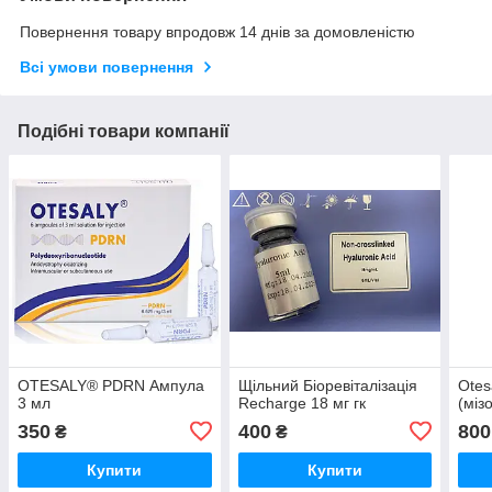
Повернення товару впродовж 14 днів за домовленістю
Всі умови повернення
Подібні товари компанії
OTESALY® PDRN Ампула
Щільний Біоревіталізація
Otes
3 мл
Recharge 18 мг гк
(міз
350
400
800
₴
₴
Купити
Купити