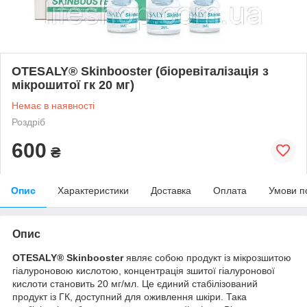
OTESALY® Skinbooster (біоревіталізація з
мікрошитої гк 20 мг)
Немає в наявності
Роздріб
600
₴
Опис
Характеристики
Доставка
Оплата
Умови п
Опис
OTESALY® Skinbooster
являє собою продукт із мікрозшитою
гіалуроновою кислотою, концентрація зшитої гіалуронової
кислоти становить 20 мг/мл. Це єдиний стабілізований
продукт із ГК, доступний для оживлення шкіри. Така