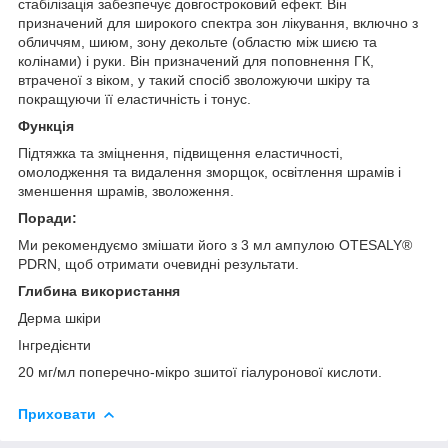
стабілізація забезпечує довгостроковий ефект. Він
призначений для широкого спектра зон лікування, включно з
обличчям, шиюм, зону декольте (областю між шиєю та
колінами) і руки. Він призначений для поповнення ГК,
втраченої з віком, у такий спосіб зволожуючи шкіру та
покращуючи її еластичність і тонус.
Функція
Підтяжка та зміцнення, підвищення еластичності,
омолодження та видалення зморщок, освітлення шрамів і
зменшення шрамів, зволоження.
Поради:
Ми рекомендуємо змішати його з 3 мл ампулою OTESALY®
PDRN, щоб отримати очевидні результати.
Глибина використання
Дерма шкіри
Інгредієнти
20 мг/мл поперечно-мікро зшитої гіалуронової кислоти.
Приховати