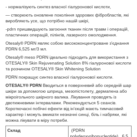
- нормалізують синтез власної гіалуронової кислоти,
— створюють оновлене покоління здорових фібробластів, які
виробляють усе, що потрібно нашій шкірі,
-pdrn пришвидшують загоєння тканин після травм і операцій,
пластичних операцій, пілінгів, лазерного омолодження.
Otesaly® PDRN являє собою висококонцентроване з'єднання
PDRN 6,525 мг/3 мл.
Otesaly® meso PDRN ідеально підходить для використання з
OTESALY® Skin Rejuvenating Solution 8% гіалуронової кислоти
та розчином OTESALY® Skin Whitening Solution
PDRN покращує синтез власної гіалуронової кислоти.
OTESALY® PDRN
Вводиться в поверхневий або середній шар
шкіри за допомогою шприца, мезопістолету, дермапена або
мікроігольного шкірного валика. Лікування проводять із
двотижневими інтервалами. Рекомендується 5 сеансів.
Короткочасні побічні ефекти від ін'єкцій мають тимчасовий
характер і можуть вмикати незначні синці, біль і набряки, які
можна лікувати в міру потреби.
Склад
(PDRN
polydeoxyribonucleotide) 6.5