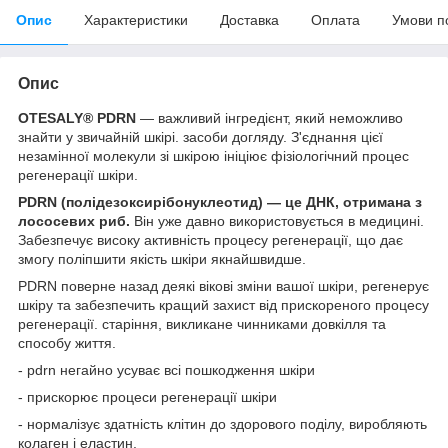
Опис
Характеристики
Доставка
Оплата
Умови п
Опис
OTESALY® PDRN
— важливий інгредієнт, який неможливо
знайти у звичайній шкірі. засоби догляду. З'єднання цієї
незамінної молекули зі шкірою ініціює фізіологічний процес
регенерації шкіри.
PDRN (полідезоксирібонуклеотид) — це ДНК, отримана з
лососевих риб.
Він уже давно використовується в медицині.
Забезпечує високу активність процесу регенерації, що дає
змогу поліпшити якість шкіри якнайшвидше.
PDRN поверне назад деякі вікові зміни вашої шкіри, регенерує
шкіру та забезпечить кращий захист від прискореного процесу
регенерації. старіння, викликане чинниками довкілля та
способу життя.
- pdrn негайно усуває всі пошкодження шкіри
- прискорює процеси регенерації шкіри
- нормалізує здатність клітин до здорового поділу, виробляють
колаген і еластин,