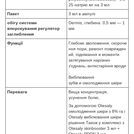
25 натрію мг на 3 мл
Пакет
3 мл в ампулі
обігу системи
Dermis, глибина: 0,5 мм — 1
впорскування регулятор
мм
заглиблення
Функції
Глибоке зволоження, скороче
ння пори, ремонт поврежден
ий, піднімання и моменти
затягування нарізних
з'єднань, антистаріння вроди
,
Вибілювання
зубів и омолодження шкіри
Переваги
Вища концентрація,
усунення болю,
За допомогою Otesaly
омолодження шкіри з 8% га і
Otesaly вибілювання шкіри
рішення.Також у комплексі з
Otesaly skinbooster 3 мл +
Otesaly PDRN 3 мл