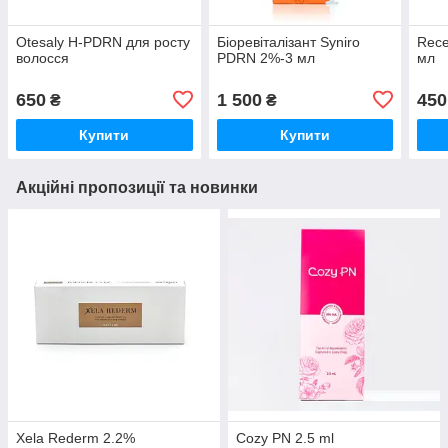
Otesaly H-PDRN для росту
Біоревіталізант Syniro
Rece
волосся
PDRN 2%-3 мл
мл
650
1 500
450
₴
₴
Купити
Купити
Акційні пропозиції та новинки
Xela Rederm 2.2%
Cozy PN 2.5 ml