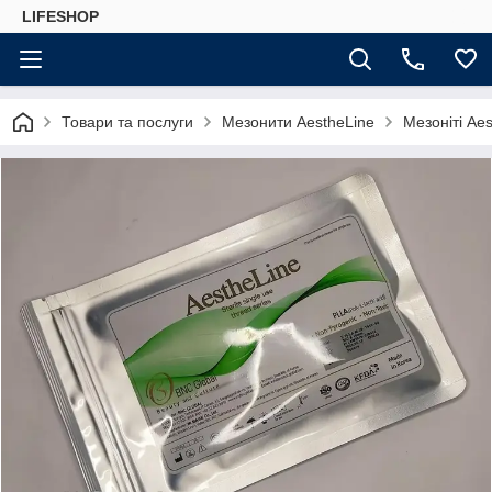
LIFESHOP
Товари та послуги
Мезонити AestheLine
Мезоніті Aes