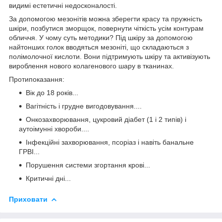
видимі естетичні недосконалості.
За допомогою мезонітів можна зберегти красу та пружність
шкіри, позбутися зморщок, повернути чіткість усім контурам
обличчя. У чому суть методики? Під шкіру за допомогою
найтонших голок вводяться мезоніті, що складаються з
полімолочної кислоти. Вони підтримують шкіру та активізують
вироблення нового колагенового шару в тканинах.
Протипоказання:
Вік до 18 років...
Вагітність і грудне вигодовування....
Онкозахворювання, цукровий діабет (1 і 2 типів) і
аутоімунні хвороби....
Інфекційні захворювання, псоріаз і навіть банальне
ГРВІ...
Порушення системи згортання крові...
Критичні дні...
Приховати