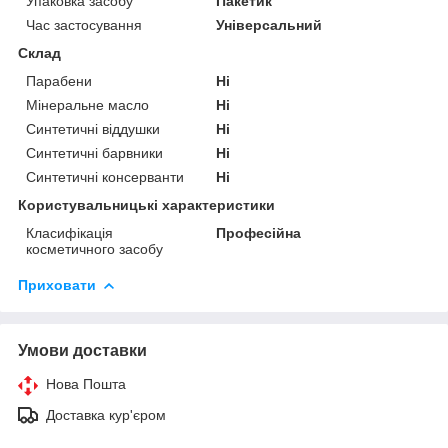
Упаковка засобу
Пакетик
Час застосування
Універсальний
Склад
Парабени
Ні
Мінеральне масло
Ні
Синтетичні віддушки
Ні
Синтетичні барвники
Ні
Синтетичні консерванти
Ні
Користувальницькі характеристики
Класифікація
Професійна
косметичного засобу
Приховати
Умови доставки
Нова Пошта
Доставка кур'єром