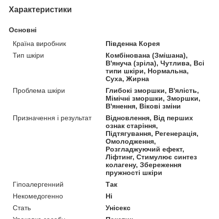
Характеристики
Основні
Країна виробник
Південна Корея
Тип шкіри
Комбінована (Змішана),
В'януча (зріла), Чутлива, Всі
типи шкіри, Нормальна,
Суха, Жирна
Проблема шкіри
Глибокі зморшки, В'ялість,
Мімічні зморшки, Зморшки,
В'янення, Вікові зміни
Призначення і результат
Відновлення, Від перших
ознак старіння,
Підтягування, Регенерація,
Омолодження,
Розгладжуючий ефект,
Ліфтинг, Стимулює синтез
колагену, Збереження
пружності шкіри
Гіпоалергенний
Так
Некомедогенно
Ні
Стать
Унісекс