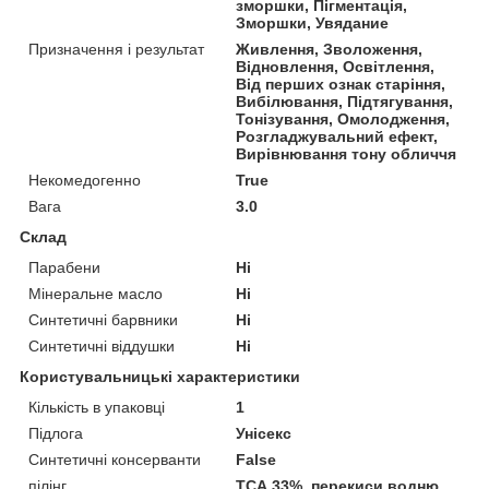
зморшки, Пігментація,
Зморшки, Увядание
Призначення і результат
Живлення, Зволоження,
Відновлення, Освітлення,
Від перших ознак старіння,
Вибілювання, Підтягування,
Тонізування, Омолодження,
Розгладжувальний ефект,
Вирівнювання тону обличчя
Некомедогенно
True
Вага
3.0
Склад
Парабени
Ні
Мінеральне масло
Ні
Синтетичні барвники
Ні
Синтетичні віддушки
Ні
Користувальницькі характеристики
Кількість в упаковці
1
Підлога
Унісекс
Синтетичні консерванти
False
пілінг
ТСА 33%, перекиси водню