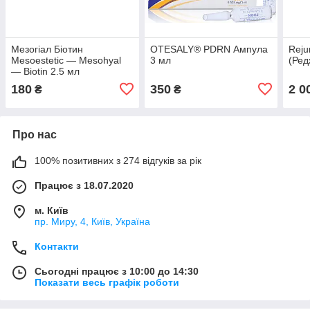
Мезогіал Біотин
OTESALY® PDRN Ампула
Reju
Mesoestetic — Mesohyal
3 мл
(Ред
— Biotin 2.5 мл
180
350
2 0
₴
₴
Про нас
100% позитивних з 274 відгуків за рік
Працює з 18.07.2020
м. Київ
пр. Миру, 4, Київ, Україна
Контакти
Сьогодні працює з 10:00 до 14:30
Показати весь графік роботи