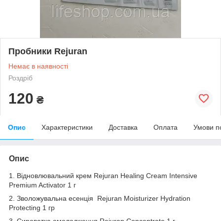
Пробники Rejuran
Немає в наявності
Роздріб
120
₴
Опис
Характеристики
Доставка
Оплата
Умови п
Опис
1. Відновлювальний крем Rejuran Healing Cream Intensive
Premium Activator 1 г
2. Зволожувальна есенція Rejuran Moisturizer Hydration
Protecting 1 гр
3. Сироватка омолодження Rejuran Concentrate 1 г