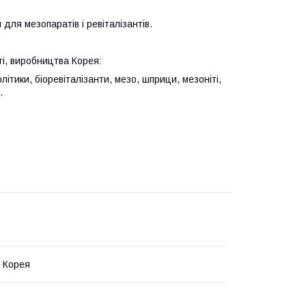
для мезопаратів і ревіталізантів.
.
ті, виробництва Корея:
літики, біоревіталізанти, мезо, шприци, мезоніті,
.
 Корея