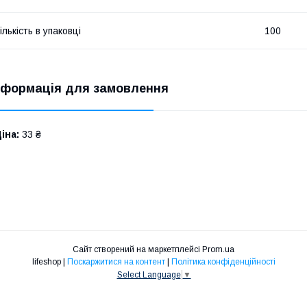
ількість в упаковці
100
нформація для замовлення
іна:
33 ₴
Сайт створений на маркетплейсі
Prom.ua
lifeshop |
Поскаржитися на контент
|
Політика конфіденційності
Select Language
▼