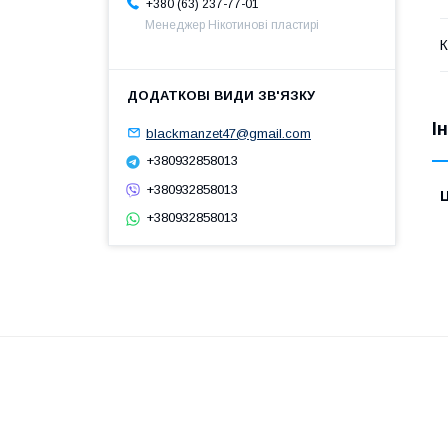
+380 (63) 237-77-01
Менеджер Нікотинові пластирі
К
І
blackmanzet47@gmail.com
+380932858013
+380932858013
Ц
+380932858013