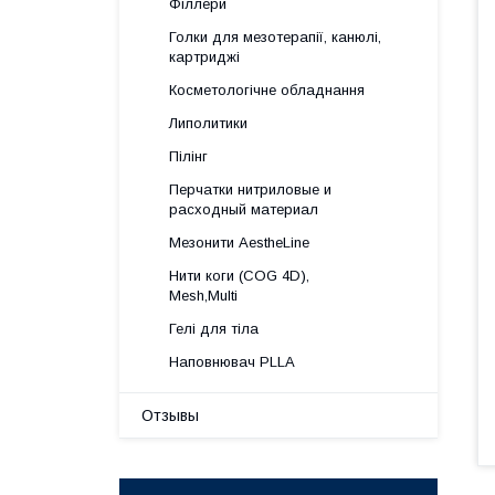
Філлери
Голки для мезотерапії, канюлі,
картриджі
Косметологічне обладнання
Липолитики
Пілінг
Перчатки нитриловые и
расходный материал
Мезонити AestheLine
Нити коги (COG 4D),
Mesh,Multi
Гелі для тіла
Наповнювач PLLA
Отзывы