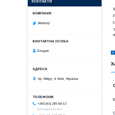
КОНТАКТИ
S
Г
Г
lifeshop
Т
а
Богдан
Х
пр. Миру, 4, Київ, Україна
К
+380 (93) 285-80-13
менеджер beauty
С