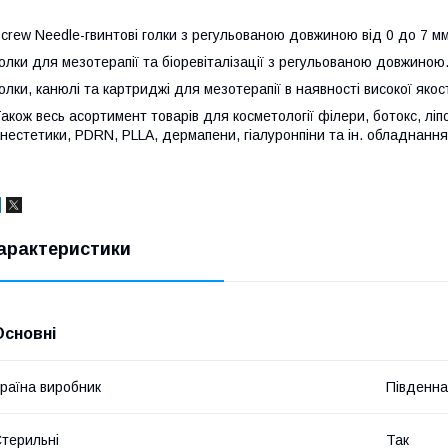
crew Needle-гвинтові голки з регульованою довжиною від 0 до 7 мм 
олки для мезотерапії та біоревіталізації з регульованою довжиною
олки, канюлі та картриджі для мезотерапії в наявності високої якос
акож весь асортимент товарів для косметології філери, ботокс, ліпо
нестетики, PDRN, PLLA, дермапени, гіалуронпіни та ін. обладнання
арактеристики
Основні
раїна виробник
Південна
терильні
Так