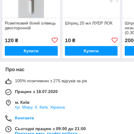
Розмітковий білий олівець
Шприц 20 мл ЛУЕР ЛОК
Шпри
двосторонній
незн
(0,3
120
10
200
₴
₴
Купити
Купити
Про нас
100% позитивних з 275 відгуків за рік
Працює з 18.07.2020
м. Київ
пр. Миру, 4, Київ, Україна
Контакти
Сьогодні працює з 09:00 до 21:00
Показати весь графік роботи