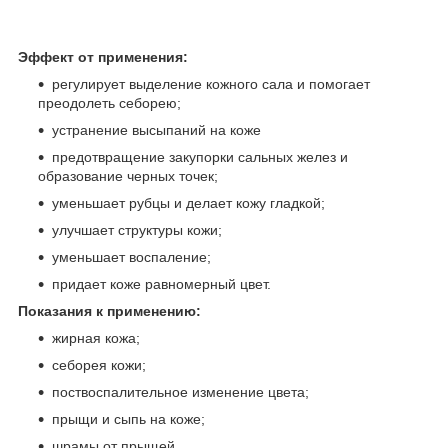
Эффект от применения:
регулирует выделение кожного сала и помогает
преодолеть себорею;
устранение высыпаний на коже
предотвращение закупорки сальных желез и
образование черных точек;
уменьшает рубцы и делает кожу гладкой;
улучшает структуры кожи;
уменьшает воспаление;
придает коже равномерный цвет.
Показания к применению:
жирная кожа;
себорея кожи;
поствоспалительное изменение цвета;
прыщи и сыпь на коже;
шрамы от прыщей.