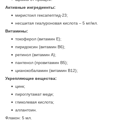
Активные ингредиенты:
миристоил гексапептид-23;
несшитая гиалуроновая кислота – 5 мг/мл.
Витамины:
токоферол (витамин E);
пиридоксин (витамин B6);
ретинол (витамин A);
пантенол (провитамин B5);
цианокобаламин (витамин B12);
Укрепляющие вещества:
цинк;
пироглутамат меди;
гликолевая кислота;
аллантоин.
Флакон: 5 мл.