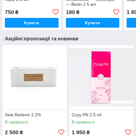
— Biotin 2.5 мл
750
180
1 8
₴
₴
Купити
Купити
Акційні пропозиції та новинки
Xela Rederm 2.2%
Cozy PN 2.5 ml
В наявності
В наявності
2 500
1 950
₴
₴