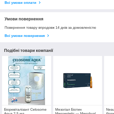
Всі умови оплати
Умови повернення
Повернення товару впродовж 14 днів за домовленістю
Всі умови повернення
Подібні товари компанії
Біоревіталізант Celosome
Мезогіал Біотин
Neau
Aqua 2,5 мл
Mesoestetic — Mesohyal
біор