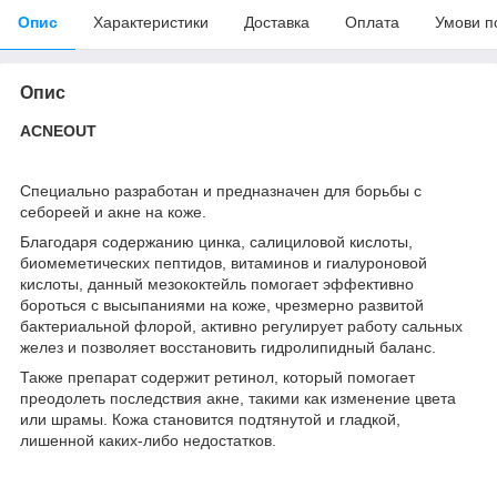
Опис
Характеристики
Доставка
Оплата
Умови п
Опис
ACNEOUT
Специально разработан и предназначен для борьбы с
себореей и акне на коже.
Благодаря содержанию цинка, салициловой кислоты,
биомеметических пептидов, витаминов и гиалуроновой
кислоты, данный мезококтейль помогает эффективно
бороться с высыпаниями на коже, чрезмерно развитой
бактериальной флорой, активно регулирует работу сальных
желез и позволяет восстановить гидролипидный баланс.
Также препарат содержит ретинол, который помогает
преодолеть последствия акне, такими как изменение цвета
или шрамы. Кожа становится подтянутой и гладкой,
лишенной каких-либо недостатков.