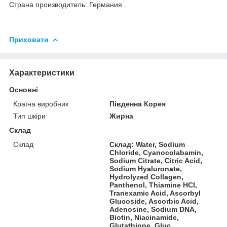
Страна производитель: Германия .
Приховати
Характеристики
Основні
Країна виробник
Південна Корея
Тип шкіри
Жирна
Склад
Склад
Склад: Water, Sodium
Chloride, Cyanocolabamin,
Sodium Citrate, Citric Acid,
Sodium Hyaluronate,
Hydrolyzed Collagen,
Panthenol, Thiamine HCI,
Tranexamic Acid, Ascorbyl
Glucoside, Ascorbic Acid,
Adenosine, Sodium DNA,
Biotin, Niacinamide,
Glutathione, Gluc