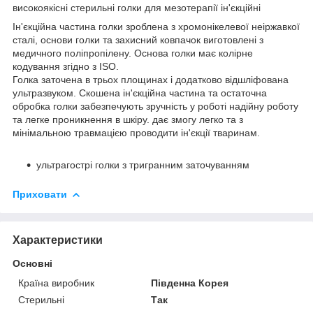
високоякісні стерильні голки для мезотерапії ін'єкційні
Ін'єкційна частина голки зроблена з хромонікелевої неіржавкої
сталі, основи голки та захисний ковпачок виготовлені з
медичного поліпропілену. Основа голки має колірне
кодування згідно з ISO.
Голка заточена в трьох площинах і додатково відшліфована
ультразвуком. Скошена ін'єкційна частина та остаточна
обробка голки забезпечують зручність у роботі надійну роботу
та легке проникнення в шкіру. дає змогу легко та з
мінімальною травмацією проводити ін'єкції тваринам.
ультрагострі голки з тригранним заточуванням
Приховати
Характеристики
Основні
Країна виробник
Південна Корея
Стерильні
Так