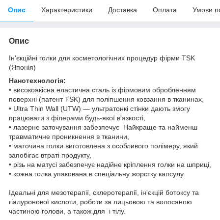
Опис
Характеристики
Доставка
Оплата
Умови п
Опис
Ін'єкційні голки для косметологічних процедур фірми TSK
(Японія)
Нанотехнологія:
• високоякісна еластична сталь із фірмовим обробленням
поверхні (патент TSK) для поліпшення ковзання в тканинах,
• Ultra Thin Wall (UTW) — ультратонкі стінки дають змогу
працювати з філерами будь-якої в'язкості,
• лазерне заточування забезпечує Найкраще та найменш
травматичне проникнення в тканини,
• маточина голки виготовлена з особливого полімеру, який
запобігає втраті продукту,
• різь на матусі забезпечує надійне кріплення голки на шприці,
• кожна голка упакована в спеціальну жорстку капсулу.
Ідеальні для мезотерапії, склеротерапії, ін'єкцій ботоксу та
гіалуронової кислоти, роботи за лицьовою та волосяною
частиною голови, а також для і тілу.