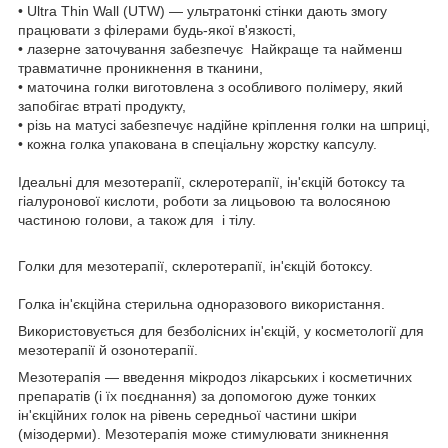
• Ultra Thin Wall (UTW) — ультратонкі стінки дають змогу
працювати з філерами будь-якої в'язкості,
• лазерне заточування забезпечує Найкраще та найменш
травматичне проникнення в тканини,
• маточина голки виготовлена з особливого полімеру, який
запобігає втраті продукту,
• різь на матусі забезпечує надійне кріплення голки на шприці,
• кожна голка упакована в спеціальну жорстку капсулу.
Ідеальні для мезотерапії, склеротерапії, ін'єкцій ботоксу та
гіалуронової кислоти, роботи за лицьовою та волосяною
частиною голови, а також для і тілу.
Голки для мезотерапії, склеротерапії, ін'єкцій ботоксу.
Голка ін'єкційна стерильна одноразового використання.
Використовується для безболісних ін'єкцій, у косметології для
мезотерапії й озонотерапії.
Мезотерапія — введення мікродоз лікарських і косметичних
препаратів (і їх поєднання) за допомогою дуже тонких
ін'єкційних голок на рівень середньої частини шкіри
(мізодерми). Мезотерапія може стимулювати зникнення