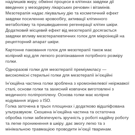
надлишків жиру, обмінні процеси в клітинах завдяки дії
введених у мезодерму лікарських речовин і вітамінів.
Мезотерапія надає лікувальну дію та косметичний ефект
завдяки посиленню кровообігу, активації клітинного
метаболізму та пришвидшенню регенерації клітин шкіри.
Додатковий місцевий ефект від мезотерапії досягається
завдяки впливу мезотерапевтичних голок для мікроінкцій на
рецепторний апарат шкіри.
Картонне паковання голок для мезотерапії також має
колірний код для легкого розпізнавання потрібного розміру
голки.
Одноразові голки для мезотерапії преміумкласу —
високоякісні стерильні голки для мезотерапії ін'єкційні
Ін'єкційна частина голки зроблена з хромонікелевої неіржавкої
сталі, основи голки та захисний ковпачок виготовлені з
медичного поліпропілену. Основа голки має колірне
кодування згідно з ISO.
Голка заточена в трьох площинах і додатково відшліфована
ультразвуком. Скошена ін'єкційна частина та остаточна
обробка голки забезпечують зручність у роботі надійну роботу
та легке проникнення в шкіру. дає змогу легко та з
мінімальною травмацією проводити ін'єкції тваринам.