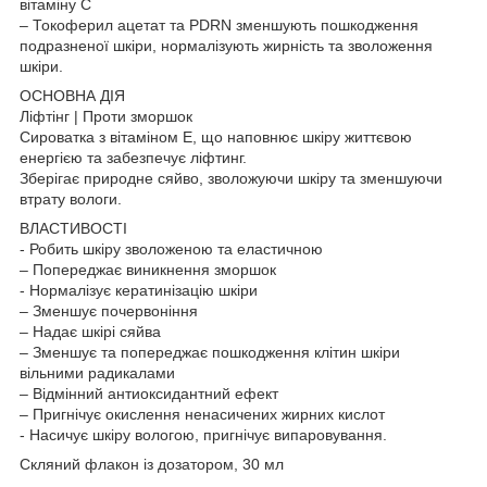
вітаміну С
– Токоферил ацетат та PDRN зменшують пошкодження
подразненої шкіри, нормалізують жирність та зволоження
шкіри.
ОСНОВНА ДІЯ
Ліфтінг | Проти зморшок
Сироватка з вітаміном Е, що наповнює шкіру життєвою
енергією та забезпечує ліфтинг.
Зберігає природне сяйво, зволожуючи шкіру та зменшуючи
втрату вологи.
ВЛАСТИВОСТІ
- Робить шкіру зволоженою та еластичною
– Попереджає виникнення зморшок
- Нормалізує кератинізацію шкіри
– Зменшує почервоніння
– Надає шкірі сяйва
– Зменшує та попереджає пошкодження клітин шкіри
вільними радикалами
– Відмінний антиоксидантний ефект
– Пригнічує окислення ненасичених жирних кислот
- Насичує шкіру вологою, пригнічує випаровування.
Скляний флакон із дозатором, 30 мл