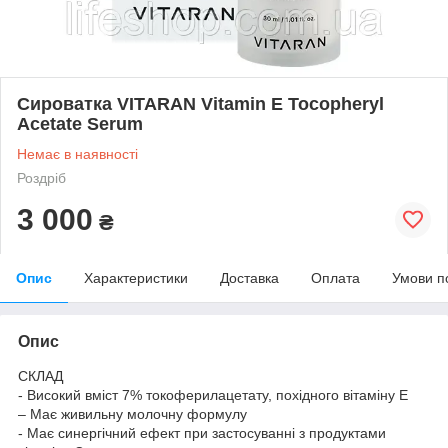
Сироватка VITARAN Vitamin E Tocopheryl
Acetate Serum
Немає в наявності
Роздріб
3 000
₴
Опис
Характеристики
Доставка
Оплата
Умови п
Опис
СКЛАД
- Високий вміст 7% токоферилацетату, похідного вітаміну Е
– Має живильну молочну формулу
- Має синергічний ефект при застосуванні з продуктами