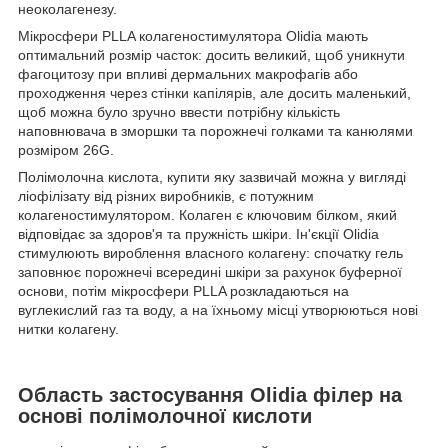
неоколагенезу.
Мікросфери PLLA колагеностимулятора Olidia мають
оптимальний розмір часток: досить великий, щоб уникнути
фагоцитозу при впливі дермальних макрофагів або
проходження через стінки капілярів, але досить маленький,
щоб можна було зручно ввести потрібну кількість
наповнювача в зморшки та порожнечі голками та канюлями
розміром 26G.
Полімолочна кислота, купити яку зазвичай можна у вигляді
ліофілізату від різних виробників, є потужним
колагеностимулятором. Колаген є ключовим білком, який
відповідає за здоров'я та пружність шкіри. Ін'єкції Olidia
стимулюють вироблення власного колагену: спочатку гель
заповнює порожнечі всередині шкіри за рахунок буферної
основи, потім мікросфери PLLA розкладаються на
вуглекислий газ та воду, а на їхньому місці утворюються нові
нитки колагену.
Область застосування Olidia філер на
основі полімолочної кислоти