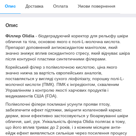
Опис
Доставка
Оплата
Умови повернення
Опис
Філлер Olidia
- біодеградуючий коректор для рельєфу шкіри
обличчя та тіла, основою якого є полі-L-молочна кислота.
Препарат доповнений антиоксидантом манітолом, який
значно знижує вплив оксидантного стресу, який відчуває шкіра
після контурної пластики синтетичними філерами.
Корейський філер з полімолочною кислотою, ціна якого
значно нижча за вартість європейських аналогів,
поставляється у вигляді сухого ліофілізату, порошку полі-L-
молочної кислоти (ПМК). ПМК є інгредієнтом, схваленим
Управлінням з контролю якості харчових продуктів і
медикаментів США (FDA).
Полімолочні філери покликані усунути прояви птозу,
забезпечити ефект підтяжки, зміцнити колагеновий каркас
дерми, вони ефективно застосовуються у біоармуванні шкіри
обличчя, шиї, рук. Унікальність філера Olidia полягає в тому,
що його вплив триває до 2 років, і з кожним місяцем анти-
ейдж ефект виявляється сильніше через посилення процесу