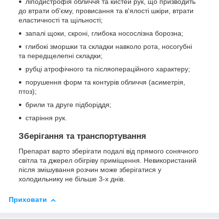
ліподистрофія обличчя та кистей рук, що призводить
до втрати об'єму, провисання та в'ялості шкіри, втрати
еластичності та щільності;
запалі щоки, скроні, глибока носослізна борозна;
глибокі зморшки та складки навколо рота, носогубні
та передщелепні складки;
рубці атрофічного та післяопераційного характеру;
порушення форм та контурів обличчя (асиметрія,
птоз);
брили та друге підборіддя;
старіння рук.
Зберігання та транспортування
Препарат варто зберігати подалі від прямого сонячного
світла та джерел обігріву приміщення. Невикористаний
після змішування розчин може зберігатися у
холодильнику не більше 3-х днів.
Приховати