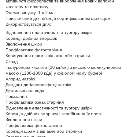
активності фібробластів та вироблення нових волокон
колагену та еластину.
Форма випуску: 1 х 2 мл
Призначений для ін'єкцій сертифікованим фахівцем
Використовується для:
Відновлення еластичності та тургору шкіри
Корекції дрібних зморшок
Зволоження шкіри
Профілактики фотостаріння
Коригування шрамів від акне або вітрянки.
Склад:
Гіалуронова кислота (20 мг/мл) з високою молекулярною
масою (1200-1800 кДа) у фізіологічному буфері
Хлорид натрію
Дигідрат дигідрофосфату натрію
Дистильована вода
Показання:
Профілактика ознак старіння
Відновлення еластичності та тургору шкіри
Корекція дрібних зморшок і запобігання їх появі
Зволоження шкіри
Профілактика фотостаріння
Корекція шрамів від акне або вітрянки
Омолодження шкіри