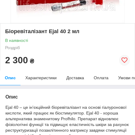
Біоревіталізант Ejal 40 2 мл
В наявності
Роздріб
2 300
₴
Опис
Характеристики
Доставка
Оплата
Умови п
Опис
Ejal 40 – це ін'єкційний біоревіталізант на основі гіалуронової
кислоти, який працює як біостимулятор. Ejal 40 - хороша
альтернатива знаменитому Profhilo. Препарат відновлює
фізіологічні функції та підвищує еластичність шкіри за рахунок
реструктуризації позаклітинного матриксу завдяки стимуляції