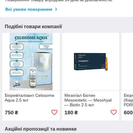
Всі умови повернення
Подібні товари компанії
Біоревіталізант Celosome
Мезогіал Біотин
Біор
Aqua 2,5 мл
Mesoestetic — Mesohyal
(Кіа
— Biotin 2.5 мл
PDRN
750
180
600
₴
₴
Акційні пропозиції та новинки