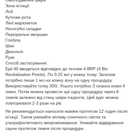
Зони ін'єкції:
Лоб
Куточки рота
Лінії маріонеток
Носогубні складки
Періоральні зморшки
Глобіла
Шия
Декольте
Руки
Спосіб застосування:
Ejal 40 вводиться відповідно до техніки 4 BRP (4 Bio
Revitalisation Points). По 0,25 мл у кожну точку. Загалом
потрібно лише 1 мл на кожну зону на одну процедуру.
Використовуйте голку 30G. Усього потрібно 3 сеанси кожні 4
тижні. Потім можна провести ще одну процедуру через 8
тижнів залежно від стану шкіри пацієнта. Цей курс можна
повторювати 2-3 рази на рік.
Не рекомендується наносити макіяж протягом 12 годин після
ін'єкції. Також уникайте впливу сонячного світла та
ультрафіолетового випромінювання. Уникайте відвідування
сауни протягом тижня після процедури.