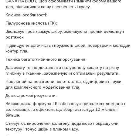
GANA HA BODY, щоб сформувати і змінити форму вашого
тіла, підвищивши вашу впевненість і красу.
Ключові особливості:
Гіалуронова кислота (ГК):
Зволожує і розгладжує шкіру, зменшуючи прояви целюліту і
розтяжок.
Підвищує еластичність і пружність шкіри, повертаючи молодий
контур тіла.
Техніка багатоглибинного впорскування:
Дає змогу точно доставляти гіалуронову кислоту на різну
глибину в тканини, забезпечуючи оптимальні результати.
Націлений на певні зони, як-от стегна, сідниці, живіт і руки,
для комплексного моделювання тіла.
Довгострокові результати:
Високоякісна формула ГК забезпечує тривале зволоження і
волюмізацію, з ефектом, що зберігається до 12 місяців і
більше.
Стимулює вироблення колагену, додатково покращуючи
текстуру і тонус шкіри з плином часу.