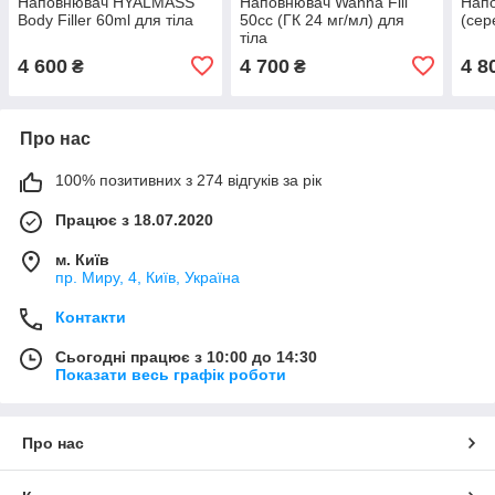
Наповнювач HYALMASS
Наповнювач Wanna Fill
Напо
Body Filler 60ml для тіла
50cc (ГК 24 мг/мл) для
(сер
тіла
4 600
4 700
4 8
₴
₴
Про нас
100% позитивних з 274 відгуків за рік
Працює з 18.07.2020
м. Київ
пр. Миру, 4, Київ, Україна
Контакти
Сьогодні працює з 10:00 до 14:30
Показати весь графік роботи
Про нас