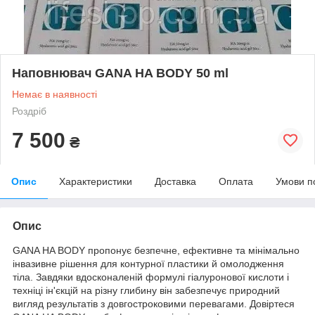
Наповнювач GANA HA BODY 50 ml
Немає в наявності
Роздріб
7 500
₴
Опис
Характеристики
Доставка
Оплата
Умови п
Опис
GANA HA BODY пропонує безпечне, ефективне та мінімально
інвазивне рішення для контурної пластики й омолодження
тіла. Завдяки вдосконаленій формулі гіалуронової кислоти і
техніці ін'єкцій на різну глибину він забезпечує природний
вигляд результатів з довгостроковими перевагами. Довіртеся