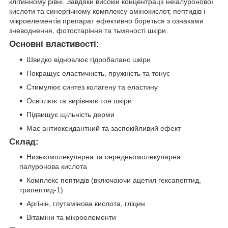
клітинному рівні. Завдяки високій концентрації неіалуронової
кислоти та синергічному комплексу амінокислот, пептидів і
мікроелементів препарат ефективно бореться з ознаками
зневоднення, фотостаріння та тьмяності шкіри.
Основні властивості:
Швидко відновлює гідробаланс шкіри
Покращує еластичність, пружність та тонус
Стимулює синтез колагену та еластину
Освітлює та вирівнює тон шкіри
Підвищує щільність дерми
Має антиоксидантний та заспокійливий ефект
Склад:
Низькомолекулярна та середньомолекулярна
гіалуронова кислота
Комплекс пептидів (включаючи ацетил гексапептид,
трипептид-1)
Аргінін, глутамінова кислота, гліцин
Вітаміни та мікроелементи